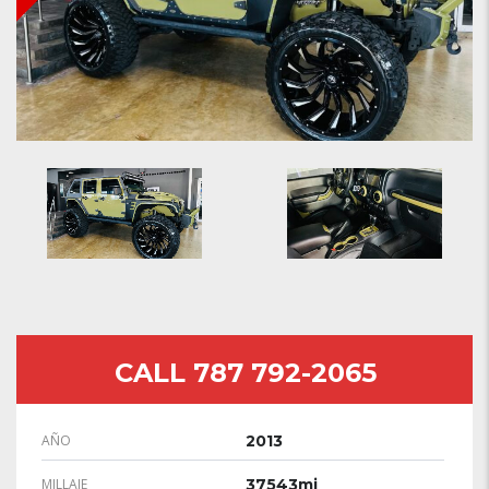
CALL 787 792-2065
AÑO
2013
MILLAJE
37543mi