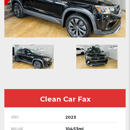
Clean Car Fax
AÑO
2023
MILLAJE
10453mi