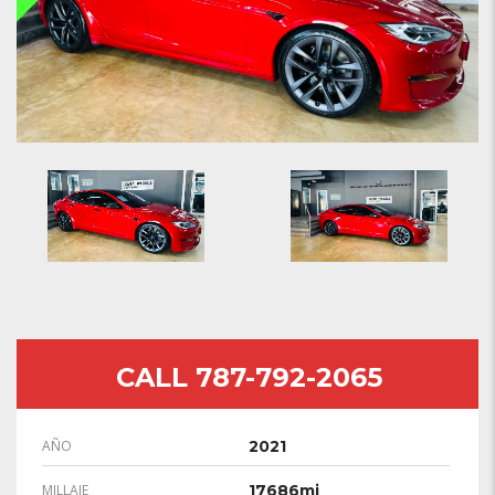
CALL 787-792-2065
AÑO
2021
MILLAJE
17686mi