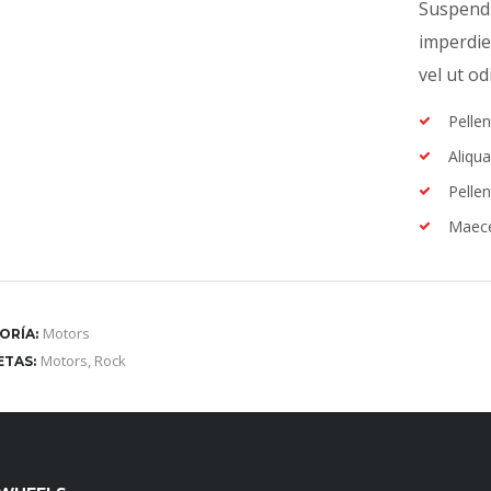
Suspendis
imperdie
vel ut od
Pellen
Aliqua
Pellen
Maece
Motors
ORÍA:
Motors
,
Rock
ETAS: