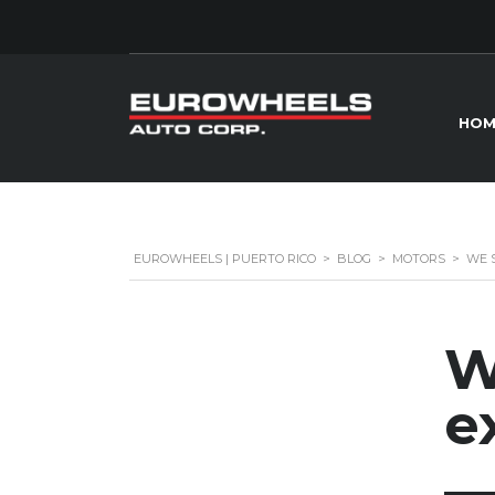
HOM
EUROWHEELS | PUERTO RICO
>
BLOG
>
MOTORS
>
WE 
W
e