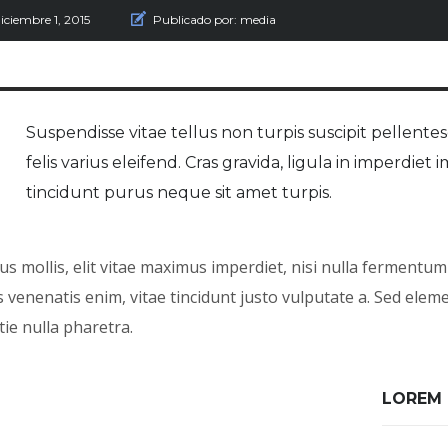
iciembre 1, 2015
Publicado por:
media
Suspendisse vitae tellus non turpis suscipit pellentes
felis varius eleifend. Cras gravida, ligula in imperdiet i
tincidunt purus neque sit amet turpis.
s mollis, elit vitae maximus imperdiet, nisi nulla fermentum 
 venenatis enim, vitae tincidunt justo vulputate a. Sed eleme
ie nulla pharetra.
LOREM 