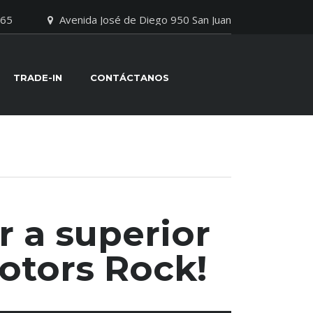
065
Avenida José de Diego 950 San Juan
TRADE-IN
CONTÁCTANOS
r a superior
otors Rock!