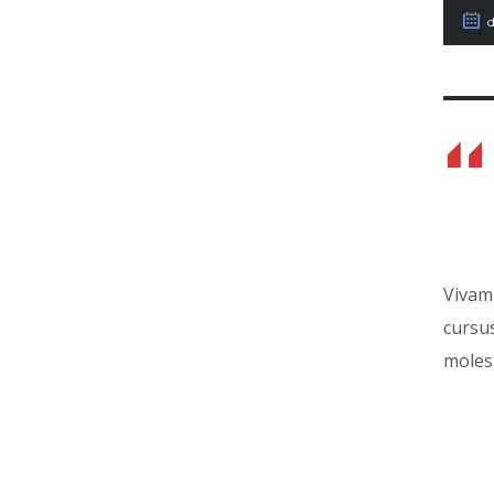
d
Vivamu
cursus
molest