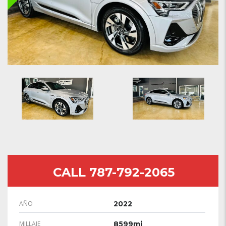
CALL 787-792-2065
AÑO
2022
MILLAJE
8599mi