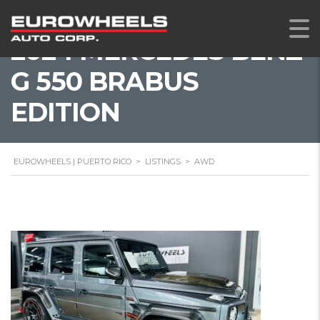
2024 MERCEDES BENZ
G 550 BRABUS
EDITION
EUROWHEELS | PUERTO RICO
>
LISTINGS
>
AWD