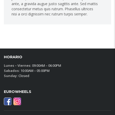
ante, a gravida augue justo sagittis ante. Sed mattis
consectetur metus quis rutrum. Phasellus ultrices
nisi a orci dignissim nec rutrum turpis semper.
HORARIO
Lunes – Viernes:
09:00AM – 06:00PM
Sabados:
10:00AM – 05:00PM
Sunday:
Closed
EUROWHEELS