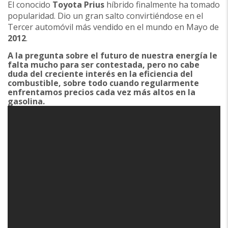
El conocido
Toyota Prius
híbrido finalmente ha tomado
popularidad. Dio un gran salto convirtiéndose en el
Tercer automóvil más vendido en el mundo en Mayo de
2012
.
A la pregunta sobre el futuro de nuestra energía le
falta mucho para ser contestada, pero no cabe
duda del creciente interés en la eficiencia del
combustible, sobre todo cuando regularmente
enfrentamos precios cada vez más altos en la
gasolina.